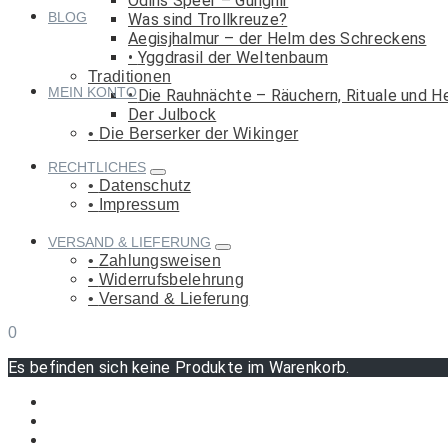
Odins Speer – Gungnir
BLOG
Was sind Trollkreuze?
Aegisjhalmur – der Helm des Schreckens
Yggdrasil der Weltenbaum
Traditionen
MEIN KONTO
Die Rauhnächte – Räuchern, Rituale und H
Der Julbock
Die Berserker der Wikinger
RECHTLICHES
Datenschutz
Impressum
VERSAND & LIEFERUNG
Zahlungsweisen
Widerrufsbelehrung
Versand & Lieferung
0
Es befinden sich keine Produkte im Warenkorb.