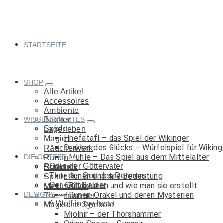
Springe
zum
Inhalt
STARTSEITE
SHOP
Alle Artikel
Accessoires
Ambiente
WISSENSWERTES
Bücher
Spiele
Lagerleben
Hnefatafl – das Spiel der Wikinger
Magie
Drakkar des Glücks – Würfelspiel für Wiking
Räucherwerk
Mühle – Das Spiel aus dem Mittelalter
DIE GÖTTER
Runen
Odin der Göttervater
Runen
Schmuck
Thor der Gott des Donners
Runen und ihre Bedeutung
Spiele
Der Gott Balder
Binderunen und wie man sie erstellt
Met und Co.
DESIGNS
Runen-Orakel und deren Mysterien
Thorshammer
A Wolf in my heart
Magische Symbole
Mjölnir – der Thorshammer