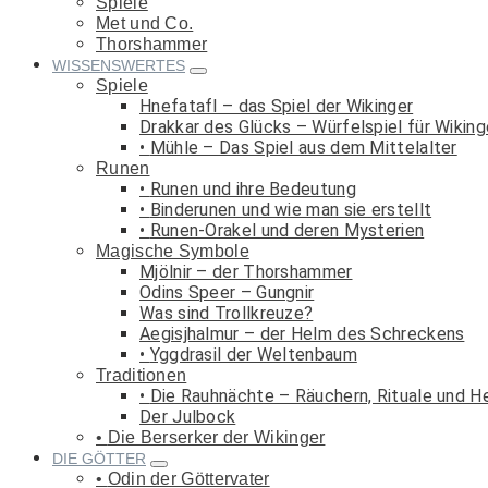
Spiele
Met und Co.
Thorshammer
WISSENSWERTES
Spiele
Hnefatafl – das Spiel der Wikinger
Drakkar des Glücks – Würfelspiel für Wiking
Mühle – Das Spiel aus dem Mittelalter
Runen
Runen und ihre Bedeutung
Binderunen und wie man sie erstellt
Runen-Orakel und deren Mysterien
Magische Symbole
Mjölnir – der Thorshammer
Odins Speer – Gungnir
Was sind Trollkreuze?
Aegisjhalmur – der Helm des Schreckens
Yggdrasil der Weltenbaum
Traditionen
Die Rauhnächte – Räuchern, Rituale und H
Der Julbock
Die Berserker der Wikinger
DIE GÖTTER
Odin der Göttervater