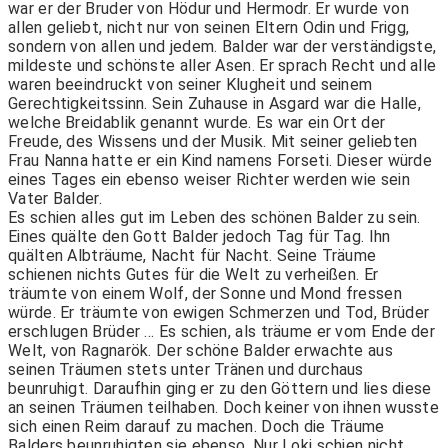
war er der Bruder von Hödur und Hermodr. Er wurde von
allen geliebt, nicht nur von seinen Eltern Odin und Frigg,
sondern von allen und jedem. Balder war der verständigste,
mildeste und schönste aller Asen. Er sprach Recht und alle
waren beeindruckt von seiner Klugheit und seinem
Gerechtigkeitssinn. Sein Zuhause in Asgard war die Halle,
welche Breidablik genannt wurde. Es war ein Ort der
Freude, des Wissens und der Musik. Mit seiner geliebten
Frau Nanna hatte er ein Kind namens Forseti. Dieser würde
eines Tages ein ebenso weiser Richter werden wie sein
Vater Balder.
Es schien alles gut im Leben des schönen Balder zu sein.
Eines quälte den Gott Balder jedoch Tag für Tag. Ihn
quälten Albträume, Nacht für Nacht. Seine Träume
schienen nichts Gutes für die Welt zu verheißen. Er
träumte von einem Wolf, der Sonne und Mond fressen
würde. Er träumte von ewigen Schmerzen und Tod, Brüder
erschlugen Brüder … Es schien, als träume er vom Ende der
Welt, von Ragnarök. Der schöne Balder erwachte aus
seinen Träumen stets unter Tränen und durchaus
beunruhigt. Daraufhin ging er zu den Göttern und lies diese
an seinen Träumen teilhaben. Doch keiner von ihnen wusste
sich einen Reim darauf zu machen. Doch die Träume
Balders beunruhigten sie ebenso. Nur Loki schien nicht