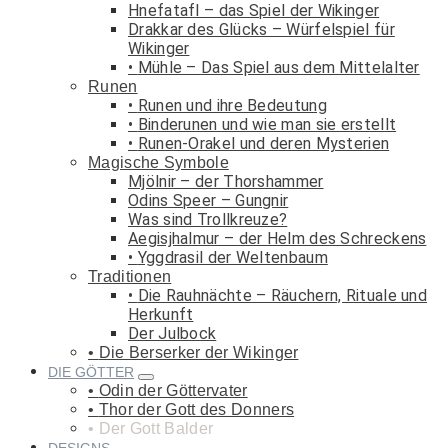
Hnefatafl – das Spiel der Wikinger
Drakkar des Glücks – Würfelspiel für
Wikinger
Mühle – Das Spiel aus dem Mittelalter
Runen
Runen und ihre Bedeutung
Binderunen und wie man sie erstellt
Runen-Orakel und deren Mysterien
Magische Symbole
Mjölnir – der Thorshammer
Odins Speer – Gungnir
Was sind Trollkreuze?
Aegisjhalmur – der Helm des Schreckens
Yggdrasil der Weltenbaum
Traditionen
Die Rauhnächte – Räuchern, Rituale und
Herkunft
Der Julbock
Die Berserker der Wikinger
DIE GÖTTER
Odin der Göttervater
Thor der Gott des Donners
Der Gott Balder