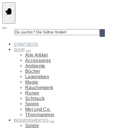
Springe
zum
Inhalt
Du
suchst?
Die
STARTSEITE
Götter
SHOP
finden!
Alle Artikel
Accessoires
Ambiente
Bücher
Lagerleben
Magie
Räucherwerk
Runen
Schmuck
Spiele
Met und Co.
Thorshammer
WISSENSWERTES
Spiele