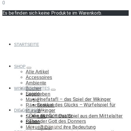
0
Es befinden sich keine Produkte im Warenkorb.
STARTSEITE
SHOP
Alle Artikel
Accessoires
Ambiente
WISSENSWERTES
Bücher
Spiele
Lagerleben
Hnefatafl – das Spiel der Wikinger
Magie
Drakkar des Glücks – Würfelspiel für
Räucherwerk
Wikinger
DIE GÖTTER
Runen
Odin der Göttervater
Mühle – Das Spiel aus dem Mittelalter
Schmuck
Thor der Gott des Donners
Runen
Spiele
Der Gott Balder
Runen und ihre Bedeutung
Met und Co.