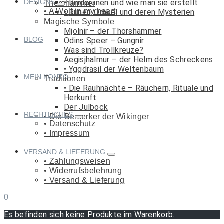
DESIGNS
Binderunen und wie man sie erstellt
Thorshammer
A Wolf in my heart
Runen-Orakel und deren Mysterien
Magische Symbole
Mjölnir – der Thorshammer
BLOG
Odins Speer – Gungnir
Was sind Trollkreuze?
Aegisjhalmur – der Helm des Schreckens
Yggdrasil der Weltenbaum
MEIN KONTO
Traditionen
Die Rauhnächte – Räuchern, Rituale und
Herkunft
Der Julbock
RECHTLICHES
Die Berserker der Wikinger
Datenschutz
Impressum
VERSAND & LIEFERUNG
Zahlungsweisen
Widerrufsbelehrung
Versand & Lieferung
0
Es befinden sich keine Produkte im Warenkorb.