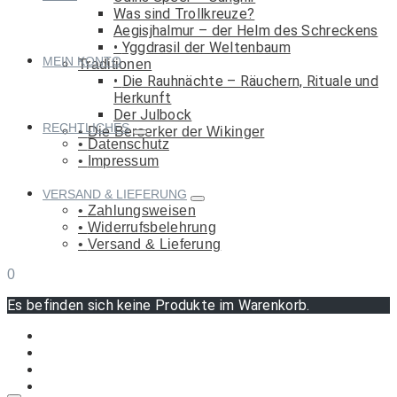
Was sind Trollkreuze?
Aegisjhalmur – der Helm des Schreckens
Yggdrasil der Weltenbaum
MEIN KONTO
Traditionen
Die Rauhnächte – Räuchern, Rituale und
Herkunft
Der Julbock
RECHTLICHES
Die Berserker der Wikinger
Datenschutz
Impressum
VERSAND & LIEFERUNG
Zahlungsweisen
Widerrufsbelehrung
Versand & Lieferung
0
Es befinden sich keine Produkte im Warenkorb.