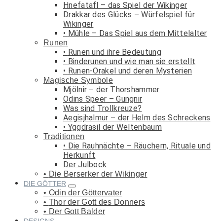
Hnefatafl – das Spiel der Wikinger
Drakkar des Glücks – Würfelspiel für
Wikinger
Mühle – Das Spiel aus dem Mittelalter
Runen
Runen und ihre Bedeutung
Binderunen und wie man sie erstellt
Runen-Orakel und deren Mysterien
Magische Symbole
Mjölnir – der Thorshammer
Odins Speer – Gungnir
Was sind Trollkreuze?
Aegisjhalmur – der Helm des Schreckens
Yggdrasil der Weltenbaum
Traditionen
Die Rauhnächte – Räuchern, Rituale und
Herkunft
Der Julbock
Die Berserker der Wikinger
DIE GÖTTER
Odin der Göttervater
Thor der Gott des Donners
Der Gott Balder