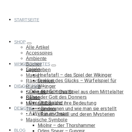
STARTSEITE
SHOP
Alle Artikel
Accessoires
Ambiente
WISSENSWERTES
Bücher
Spiele
Lagerleben
Hnefatafl – das Spiel der Wikinger
Magie
Drakkar des Glücks – Würfelspiel für
Räucherwerk
Wikinger
DIE GÖTTER
Runen
Odin der Göttervater
Mühle – Das Spiel aus dem Mittelalter
Schmuck
Thor der Gott des Donners
Runen
Spiele
Der Gott Balder
Runen und ihre Bedeutung
Met und Co.
DESIGNS
Binderunen und wie man sie erstellt
Thorshammer
A Wolf in my heart
Runen-Orakel und deren Mysterien
Magische Symbole
Mjölnir – der Thorshammer
BLOG
Odins Speer – Gungnir