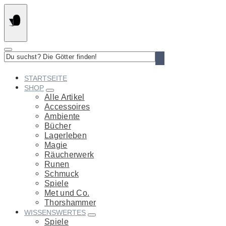
Springe
zum
Inhalt
Du
suchst?
Die
STARTSEITE
Götter
SHOP
finden!
Alle Artikel
Accessoires
Ambiente
Bücher
Lagerleben
Magie
Räucherwerk
Runen
Schmuck
Spiele
Met und Co.
Thorshammer
WISSENSWERTES
Spiele