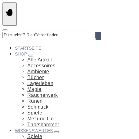
Springe
zum
Inhalt
Du
suchst?
Die
STARTSEITE
Götter
SHOP
finden!
Alle Artikel
Accessoires
Ambiente
Bücher
Lagerleben
Magie
Räucherwerk
Runen
Schmuck
Spiele
Met und Co.
Thorshammer
WISSENSWERTES
Spiele