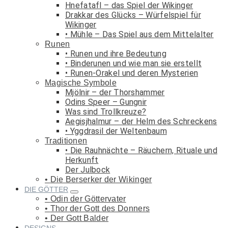
Hnefatafl – das Spiel der Wikinger
Drakkar des Glücks – Würfelspiel für
Wikinger
Mühle – Das Spiel aus dem Mittelalter
Runen
Runen und ihre Bedeutung
Binderunen und wie man sie erstellt
Runen-Orakel und deren Mysterien
Magische Symbole
Mjölnir – der Thorshammer
Odins Speer – Gungnir
Was sind Trollkreuze?
Aegisjhalmur – der Helm des Schreckens
Yggdrasil der Weltenbaum
Traditionen
Die Rauhnächte – Räuchern, Rituale und
Herkunft
Der Julbock
Die Berserker der Wikinger
DIE GÖTTER
Odin der Göttervater
Thor der Gott des Donners
Der Gott Balder