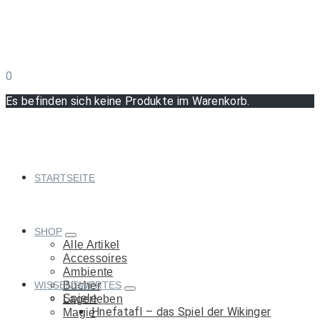
0
Es befinden sich keine Produkte im Warenkorb.
STARTSEITE
SHOP
Alle Artikel
Accessoires
Ambiente
WISSENSWERTES
Bücher
Spiele
Lagerleben
Hnefatafl – das Spiel der Wikinger
Magie