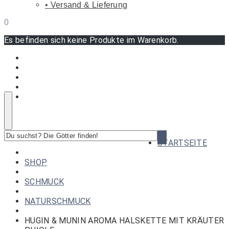
Versand & Lieferung
0
Es befinden sich keine Produkte im Warenkorb.
Du
STARTSEITE
suchst?
Die
SHOP
Götter
finden!
SCHMUCK
NATURSCHMUCK
HUGIN & MUNIN AROMA HALSKETTE MIT KRÄUTER