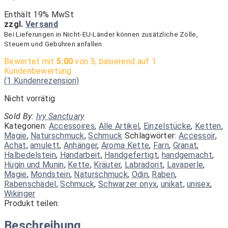
Enthält 19% MwSt
zzgl.
Versand
Bei Lieferungen in Nicht-EU-Länder können zusätzliche Zölle,
Steuern und Gebühren anfallen.
Bewertet mit
5.00
von 5, basierend auf
1
Kundenbewertung
(
1
Kundenrezension)
Nicht vorrätig
Sold By:
Ivy Sanctuary
Kategorien:
Accessoires
,
Alle Artikel
,
Einzelstücke
,
Ketten
,
Magie
,
Naturschmuck
,
Schmuck
Schlagwörter:
Accessoir
,
Achat
,
amulett
,
Anhänger
,
Aroma Kette
,
Farn
,
Granat
,
Halbedelstein
,
Handarbeit
,
Handgefertigt
,
handgemacht
,
Hugin und Munin
,
Kette
,
Kräuter
,
Labradorit
,
Lavaperle
,
Magie
,
Mondstein
,
Naturschmuck
,
Odin
,
Raben
,
Rabenschädel
,
Schmuck
,
Schwarzer onyx
,
unikat
,
unisex
,
Wikinger
Produkt teilen:
Beschreibung