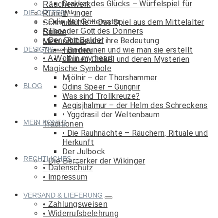
Drakkar des Glücks – Würfelspiel für
Räucherwerk
Wikinger
DIE GÖTTER
Runen
Odin der Göttervater
Mühle – Das Spiel aus dem Mittelalter
Schmuck
Thor der Gott des Donners
Runen
Spiele
Der Gott Balder
Runen und ihre Bedeutung
Met und Co.
DESIGNS
Binderunen und wie man sie erstellt
Thorshammer
A Wolf in my heart
Runen-Orakel und deren Mysterien
Magische Symbole
Mjölnir – der Thorshammer
BLOG
Odins Speer – Gungnir
Was sind Trollkreuze?
Aegisjhalmur – der Helm des Schreckens
Yggdrasil der Weltenbaum
MEIN KONTO
Traditionen
Die Rauhnächte – Räuchern, Rituale und
Herkunft
Der Julbock
RECHTLICHES
Die Berserker der Wikinger
Datenschutz
Impressum
VERSAND & LIEFERUNG
Zahlungsweisen
Widerrufsbelehrung