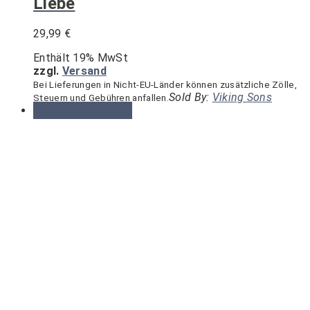
Liebe
29,99
€
Enthält 19% MwSt
zzgl.
Versand
Bei Lieferungen in Nicht-EU-Länder können zusätzliche Zölle,
Sold By:
Viking Sons
Steuern und Gebühren anfallen.
Dieses
Ausführung wählen
Produkt
weist
mehrere
Varianten
auf.
Die
Optionen
können
auf
der
Produktseite
gewählt
werden