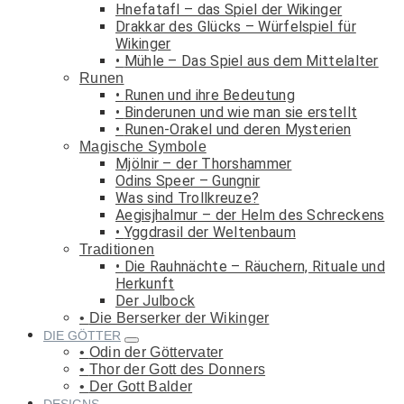
Hnefatafl – das Spiel der Wikinger
Drakkar des Glücks – Würfelspiel für
Wikinger
Mühle – Das Spiel aus dem Mittelalter
Runen
Runen und ihre Bedeutung
Binderunen und wie man sie erstellt
Runen-Orakel und deren Mysterien
Magische Symbole
Mjölnir – der Thorshammer
Odins Speer – Gungnir
Was sind Trollkreuze?
Aegisjhalmur – der Helm des Schreckens
Yggdrasil der Weltenbaum
Traditionen
Die Rauhnächte – Räuchern, Rituale und
Herkunft
Der Julbock
Die Berserker der Wikinger
DIE GÖTTER
Odin der Göttervater
Thor der Gott des Donners
Der Gott Balder