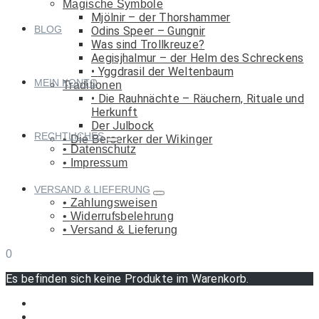
Magische Symbole
Mjölnir – der Thorshammer
BLOG
Odins Speer – Gungnir
Was sind Trollkreuze?
Aegisjhalmur – der Helm des Schreckens
Yggdrasil der Weltenbaum
MEIN KONTO
Traditionen
Die Rauhnächte – Räuchern, Rituale und
Herkunft
Der Julbock
RECHTLICHES
Die Berserker der Wikinger
Datenschutz
Impressum
VERSAND & LIEFERUNG
Zahlungsweisen
Widerrufsbelehrung
Versand & Lieferung
0
Es befinden sich keine Produkte im Warenkorb.