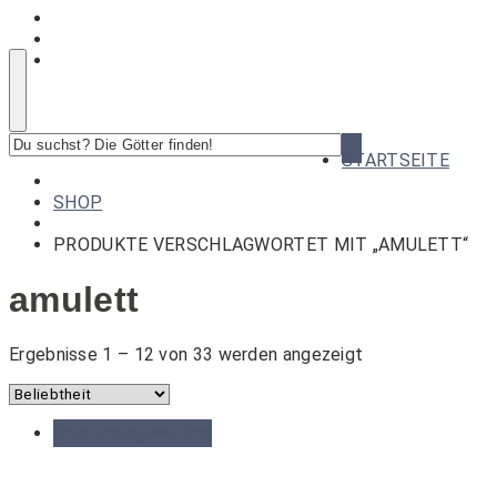
Du
STARTSEITE
suchst?
Die
SHOP
Götter
finden!
PRODUKTE VERSCHLAGWORTET MIT „AMULETT“
amulett
Nach
Ergebnisse 1 – 12 von 33 werden angezeigt
Beliebtheit
sortiert
Ausführung wählen