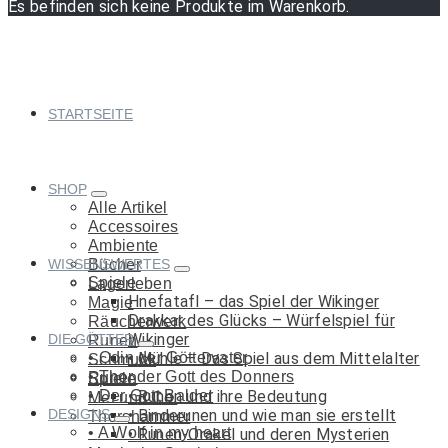
Es befinden sich keine Produkte im Warenkorb.
STARTSEITE
SHOP
Alle Artikel
Accessoires
Ambiente
WISSENSWERTES
Bücher
Spiele
Lagerleben
Hnefatafl – das Spiel der Wikinger
Magie
Drakkar des Glücks – Würfelspiel für
Räucherwerk
Wikinger
DIE GÖTTER
Runen
Odin der Göttervater
Mühle – Das Spiel aus dem Mittelalter
Schmuck
Thor der Gott des Donners
Runen
Spiele
Der Gott Balder
Runen und ihre Bedeutung
Met und Co.
DESIGNS
Binderunen und wie man sie erstellt
Thorshammer
A Wolf in my heart
Runen-Orakel und deren Mysterien