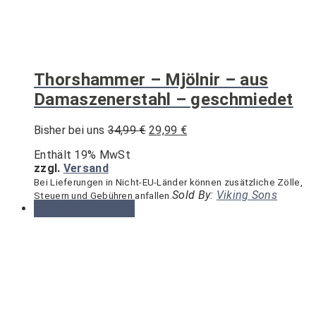
Thorshammer – Mjölnir – aus
Damaszenerstahl – geschmiedet
Ursprünglicher
Aktueller
Bisher bei uns
34,99
€
29,99
€
Preis
Preis
Enthält 19% MwSt
war:
ist:
zzgl.
Versand
34,99 €
29,99 €.
Bei Lieferungen in Nicht-EU-Länder können zusätzliche Zölle,
Sold By:
Viking Sons
Steuern und Gebühren anfallen.
Dieses
Ausführung wählen
Produkt
weist
mehrere
Varianten
auf.
Die
Optionen
können