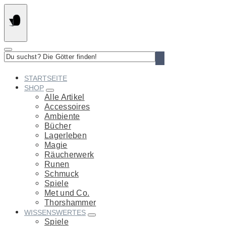
Springe
zum
Inhalt
Du
suchst?
Die
STARTSEITE
Götter
SHOP
finden!
Alle Artikel
Accessoires
Ambiente
Bücher
Lagerleben
Magie
Räucherwerk
Runen
Schmuck
Spiele
Met und Co.
Thorshammer
WISSENSWERTES
Spiele