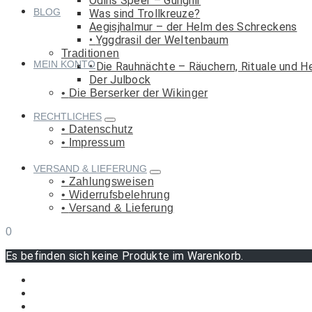
Odins Speer – Gungnir
BLOG
Was sind Trollkreuze?
Aegisjhalmur – der Helm des Schreckens
Yggdrasil der Weltenbaum
Traditionen
MEIN KONTO
Die Rauhnächte – Räuchern, Rituale und H
Der Julbock
Die Berserker der Wikinger
RECHTLICHES
Datenschutz
Impressum
VERSAND & LIEFERUNG
Zahlungsweisen
Widerrufsbelehrung
Versand & Lieferung
0
Es befinden sich keine Produkte im Warenkorb.