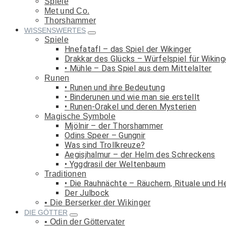
Spiele
Met und Co.
Thorshammer
WISSENSWERTES
Spiele
Hnefatafl – das Spiel der Wikinger
Drakkar des Glücks – Würfelspiel für Wiking
Mühle – Das Spiel aus dem Mittelalter
Runen
Runen und ihre Bedeutung
Binderunen und wie man sie erstellt
Runen-Orakel und deren Mysterien
Magische Symbole
Mjölnir – der Thorshammer
Odins Speer – Gungnir
Was sind Trollkreuze?
Aegisjhalmur – der Helm des Schreckens
Yggdrasil der Weltenbaum
Traditionen
Die Rauhnächte – Räuchern, Rituale und H
Der Julbock
Die Berserker der Wikinger
DIE GÖTTER
Odin der Göttervater