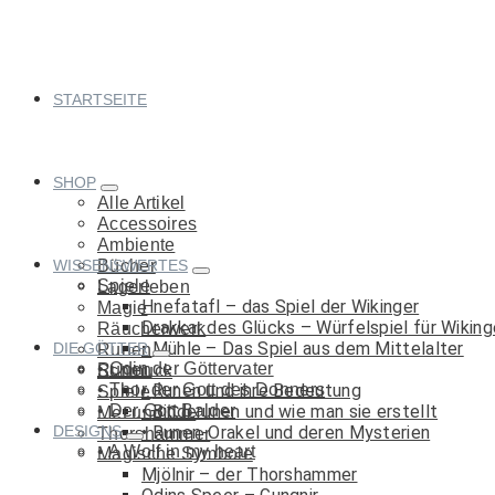
Springe
zum
Inhalt
STARTSEITE
SHOP
Alle Artikel
Accessoires
Ambiente
WISSENSWERTES
Bücher
Spiele
Lagerleben
Hnefatafl – das Spiel der Wikinger
Magie
Drakkar des Glücks – Würfelspiel für Wiking
Räucherwerk
Mühle – Das Spiel aus dem Mittelalter
DIE GÖTTER
Runen
Odin der Göttervater
Runen
Schmuck
Thor der Gott des Donners
Runen und ihre Bedeutung
Spiele
Der Gott Balder
Binderunen und wie man sie erstellt
Met und Co.
DESIGNS
Runen-Orakel und deren Mysterien
Thorshammer
A Wolf in my heart
Magische Symbole
Mjölnir – der Thorshammer