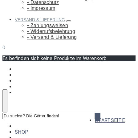
Datenschutz
Impressum
VERSAND & LIEFERUNG
Zahlungsweisen
Widerrufsbelehrung
Versand & Lieferung
0
Es befinden sich keine Produkte im Warenkorb.
Du
STARTSEITE
suchst?
Die
SHOP
Götter