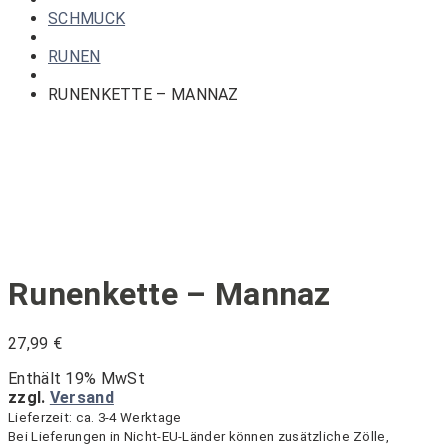
finden!
SCHMUCK
RUNEN
RUNENKETTE – MANNAZ
Runenkette – Mannaz
27,99
€
Enthält 19% MwSt
zzgl.
Versand
Lieferzeit: ca. 3-4 Werktage
Bei Lieferungen in Nicht-EU-Länder können zusätzliche Zölle,