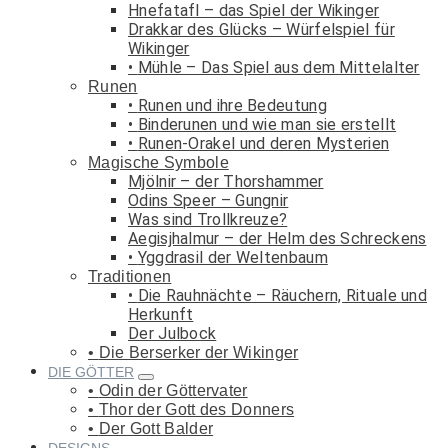
Hnefatafl – das Spiel der Wikinger
Drakkar des Glücks – Würfelspiel für
Wikinger
Mühle – Das Spiel aus dem Mittelalter
Runen
Runen und ihre Bedeutung
Binderunen und wie man sie erstellt
Runen-Orakel und deren Mysterien
Magische Symbole
Mjölnir – der Thorshammer
Odins Speer – Gungnir
Was sind Trollkreuze?
Aegisjhalmur – der Helm des Schreckens
Yggdrasil der Weltenbaum
Traditionen
Die Rauhnächte – Räuchern, Rituale und
Herkunft
Der Julbock
Die Berserker der Wikinger
DIE GÖTTER
Odin der Göttervater
Thor der Gott des Donners
Der Gott Balder