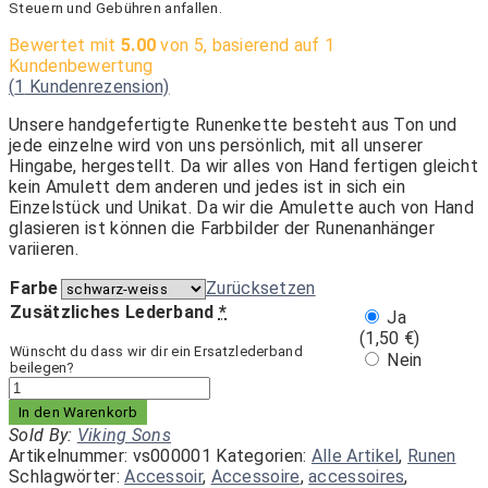
Steuern und Gebühren anfallen.
Bewertet mit
5.00
von 5, basierend auf
1
Kundenbewertung
(
1
Kundenrezension)
Unsere handgefertigte Runenkette besteht aus Ton und
jede einzelne wird von uns persönlich, mit all unserer
Hingabe, hergestellt. Da wir alles von Hand fertigen gleicht
kein Amulett dem anderen und jedes ist in sich ein
Einzelstück und Unikat. Da wir die Amulette auch von Hand
glasieren ist können die Farbbilder der Runenanhänger
variieren.
Farbe
Zurücksetzen
Zusätzliches Lederband
*
Ja
(
1,50
€
)
Wünscht du dass wir dir ein Ersatzlederband
Nein
beilegen?
Runenkette
-
In den Warenkorb
Mannaz
Sold By:
Viking Sons
Menge
Artikelnummer:
vs000001
Kategorien:
Alle Artikel
,
Runen
Schlagwörter:
Accessoir
,
Accessoire
,
accessoires
,