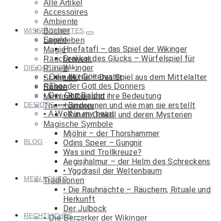
Alle Artikel
Accessoires
Ambiente
WISSENSWERTES
Bücher
Spiele
Lagerleben
Hnefatafl – das Spiel der Wikinger
Magie
Drakkar des Glücks – Würfelspiel für
Räucherwerk
Wikinger
DIE GÖTTER
Runen
Odin der Göttervater
Mühle – Das Spiel aus dem Mittelalter
Schmuck
Thor der Gott des Donners
Runen
Spiele
Der Gott Balder
Runen und ihre Bedeutung
Met und Co.
DESIGNS
Binderunen und wie man sie erstellt
Thorshammer
A Wolf in my heart
Runen-Orakel und deren Mysterien
Magische Symbole
Mjölnir – der Thorshammer
BLOG
Odins Speer – Gungnir
Was sind Trollkreuze?
Aegisjhalmur – der Helm des Schreckens
Yggdrasil der Weltenbaum
MEIN KONTO
Traditionen
Die Rauhnächte – Räuchern, Rituale und
Herkunft
Der Julbock
RECHTLICHES
Die Berserker der Wikinger