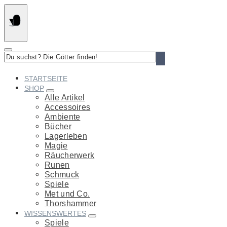
Springe
zum
Inhalt
Du
suchst?
Die
STARTSEITE
Götter
SHOP
finden!
Alle Artikel
Accessoires
Ambiente
Bücher
Lagerleben
Magie
Räucherwerk
Runen
Schmuck
Spiele
Met und Co.
Thorshammer
WISSENSWERTES
Spiele