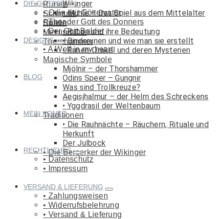
Wikinger
DIE GÖTTER
Runen
Odin der Göttervater
Mühle – Das Spiel aus dem Mittelalter
Schmuck
Thor der Gott des Donners
Runen
Spiele
Der Gott Balder
Runen und ihre Bedeutung
Met und Co.
DESIGNS
Binderunen und wie man sie erstellt
Thorshammer
A Wolf in my heart
Runen-Orakel und deren Mysterien
Magische Symbole
Mjölnir – der Thorshammer
BLOG
Odins Speer – Gungnir
Was sind Trollkreuze?
Aegisjhalmur – der Helm des Schreckens
Yggdrasil der Weltenbaum
MEIN KONTO
Traditionen
Die Rauhnächte – Räuchern, Rituale und
Herkunft
Der Julbock
RECHTLICHES
Die Berserker der Wikinger
Datenschutz
Impressum
VERSAND & LIEFERUNG
Zahlungsweisen
Widerrufsbelehrung
Versand & Lieferung