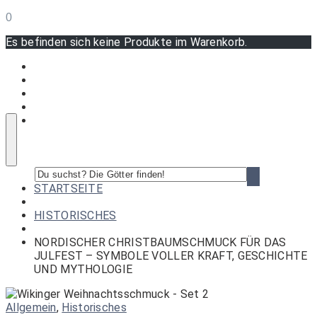
0
Es befinden sich keine Produkte im Warenkorb.
Du
suchst?
STARTSEITE
Die
Götter
HISTORISCHES
finden!
NORDISCHER CHRISTBAUMSCHMUCK FÜR DAS
JULFEST – SYMBOLE VOLLER KRAFT, GESCHICHTE
UND MYTHOLOGIE
Allgemein
,
Historisches