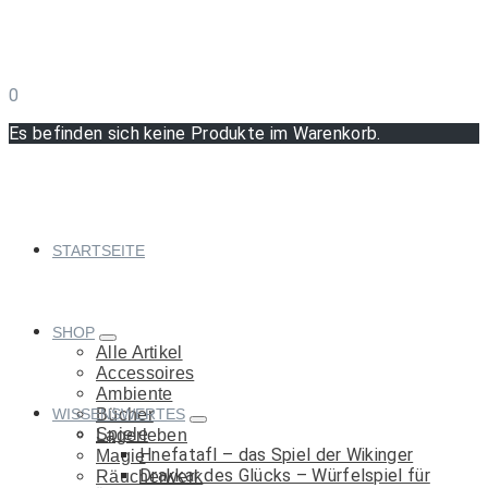
0
Es befinden sich keine Produkte im Warenkorb.
STARTSEITE
SHOP
Alle Artikel
Accessoires
Ambiente
WISSENSWERTES
Bücher
Spiele
Lagerleben
Hnefatafl – das Spiel der Wikinger
Magie
Drakkar des Glücks – Würfelspiel für
Räucherwerk