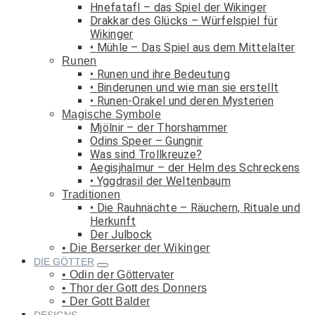
Hnefatafl – das Spiel der Wikinger
Drakkar des Glücks – Würfelspiel für
Wikinger
Mühle – Das Spiel aus dem Mittelalter
Runen
Runen und ihre Bedeutung
Binderunen und wie man sie erstellt
Runen-Orakel und deren Mysterien
Magische Symbole
Mjölnir – der Thorshammer
Odins Speer – Gungnir
Was sind Trollkreuze?
Aegisjhalmur – der Helm des Schreckens
Yggdrasil der Weltenbaum
Traditionen
Die Rauhnächte – Räuchern, Rituale und
Herkunft
Der Julbock
Die Berserker der Wikinger
DIE GÖTTER
Odin der Göttervater
Thor der Gott des Donners
Der Gott Balder