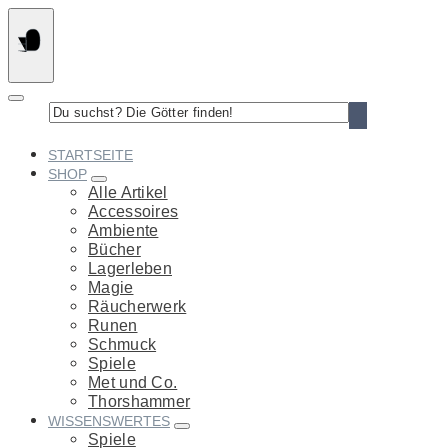
Springe
zum
Inhalt
Du
suchst?
Die
STARTSEITE
Götter
SHOP
finden!
Alle Artikel
Accessoires
Ambiente
Bücher
Lagerleben
Magie
Räucherwerk
Runen
Schmuck
Spiele
Met und Co.
Thorshammer
WISSENSWERTES
Spiele