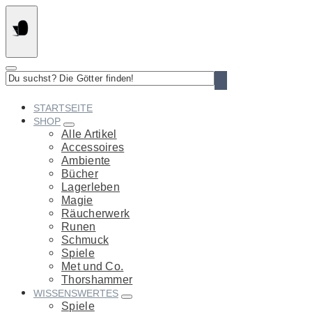
Springe
zum
Inhalt
Du
suchst?
Die
STARTSEITE
Götter
SHOP
finden!
Alle Artikel
Accessoires
Ambiente
Bücher
Lagerleben
Magie
Räucherwerk
Runen
Schmuck
Spiele
Met und Co.
Thorshammer
WISSENSWERTES
Spiele