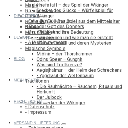
Hnefatafl – das Spiel der Wikinger
Magie
Drakkar des Glücks – Würfelspiel für
Räucherwerk
Wikinger
DIE GÖTTER
Runen
Odin der Göttervater
Mühle – Das Spiel aus dem Mittelalter
Schmuck
Thor der Gott des Donners
Runen
Spiele
Der Gott Balder
Runen und ihre Bedeutung
Met und Co.
DESIGNS
Binderunen und wie man sie erstellt
Thorshammer
A Wolf in my heart
Runen-Orakel und deren Mysterien
Magische Symbole
Mjölnir – der Thorshammer
BLOG
Odins Speer – Gungnir
Was sind Trollkreuze?
Aegisjhalmur – der Helm des Schreckens
Yggdrasil der Weltenbaum
MEIN KONTO
Traditionen
Die Rauhnächte – Räuchern, Rituale und
Herkunft
Der Julbock
RECHTLICHES
Die Berserker der Wikinger
Datenschutz
Impressum
VERSAND & LIEFERUNG