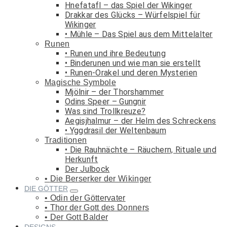
Hnefatafl – das Spiel der Wikinger
Drakkar des Glücks – Würfelspiel für
Wikinger
Mühle – Das Spiel aus dem Mittelalter
Runen
Runen und ihre Bedeutung
Binderunen und wie man sie erstellt
Runen-Orakel und deren Mysterien
Magische Symbole
Mjölnir – der Thorshammer
Odins Speer – Gungnir
Was sind Trollkreuze?
Aegisjhalmur – der Helm des Schreckens
Yggdrasil der Weltenbaum
Traditionen
Die Rauhnächte – Räuchern, Rituale und
Herkunft
Der Julbock
Die Berserker der Wikinger
DIE GÖTTER
Odin der Göttervater
Thor der Gott des Donners
Der Gott Balder