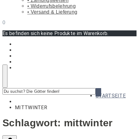
Zahlungsweisen
Widerrufsbelehrung
Versand & Lieferung
0
Es befinden sich keine Produkte im Warenkorb.
Du
STARTSEITE
suchst?
Die
MITTWINTER
Götter
finden!
Schlagwort:
mittwinter