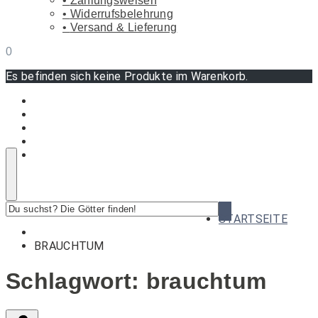
Zahlungsweisen
Widerrufsbelehrung
Versand & Lieferung
0
Es befinden sich keine Produkte im Warenkorb.
Du
STARTSEITE
suchst?
Die
BRAUCHTUM
Götter
finden!
Schlagwort:
brauchtum