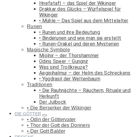
Hnefatafl – das Spiel der Wikinger
Drakkar des Glücks – Würfelspiel für
Wikinger
Mühle – Das Spiel aus dem Mittelalter
Runen
Runen und ihre Bedeutung
Binderunen und wie man sie erstellt
Runen-Orakel und deren Mysterien
Magische Symbole
Mjölnir – der Thorshammer
Odins Speer – Gungnir
Was sind Trollkreuze?
Aegisjhalmur – der Helm des Schreckens
Yggdrasil der Weltenbaum
Traditionen
Die Rauhnächte – Räuchern, Rituale und
Herkunft
Der Julbock
Die Berserker der Wikinger
DIE GÖTTER
Odin der Göttervater
Thor der Gott des Donners
Der Gott Balder