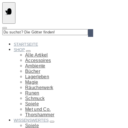
Springe
zum
Inhalt
Du
suchst?
Die
STARTSEITE
Götter
SHOP
finden!
Alle Artikel
Accessoires
Ambiente
Bücher
Lagerleben
Magie
Räucherwerk
Runen
Schmuck
Spiele
Met und Co.
Thorshammer
WISSENSWERTES
Spiele