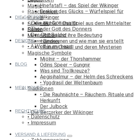
Hnefatafl – das Spiel der Wikinger
Magie
Drakkar des Glücks – Würfelspiel für
Räucherwerk
Wikinger
DIE GÖTTER
Runen
Odin der Göttervater
Mühle – Das Spiel aus dem Mittelalter
Schmuck
Thor der Gott des Donners
Runen
Spiele
Der Gott Balder
Runen und ihre Bedeutung
Met und Co.
DESIGNS
Binderunen und wie man sie erstellt
Thorshammer
A Wolf in my heart
Runen-Orakel und deren Mysterien
Magische Symbole
Mjölnir – der Thorshammer
BLOG
Odins Speer – Gungnir
Was sind Trollkreuze?
Aegisjhalmur – der Helm des Schreckens
Yggdrasil der Weltenbaum
MEIN KONTO
Traditionen
Die Rauhnächte – Räuchern, Rituale und
Herkunft
Der Julbock
RECHTLICHES
Die Berserker der Wikinger
Datenschutz
Impressum
VERSAND & LIEFERUNG