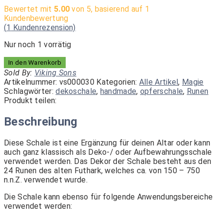
Bewertet mit
5.00
von 5, basierend auf
1
Kundenbewertung
(
1
Kundenrezension)
Nur noch 1 vorrätig
Opferschale
In den Warenkorb
-
Sold By:
Viking Sons
Dekoschale
Artikelnummer:
vs000030
Kategorien:
Alle Artikel
,
Magie
mit
Schlagwörter:
dekoschale
,
handmade
,
opferschale
,
Runen
Runenalphabet
Produkt teilen:
Menge
Beschreibung
Diese Schale ist eine Ergänzung für deinen Altar oder kann
auch ganz klassisch als Deko-/ oder Aufbewahrungsschale
verwendet werden. Das Dekor der Schale besteht aus den
24 Runen des alten Futhark, welches ca. von 150 – 750
n.n.Z. verwendet wurde.
Die Schale kann ebenso für folgende Anwendungsbereiche
verwendet werden: