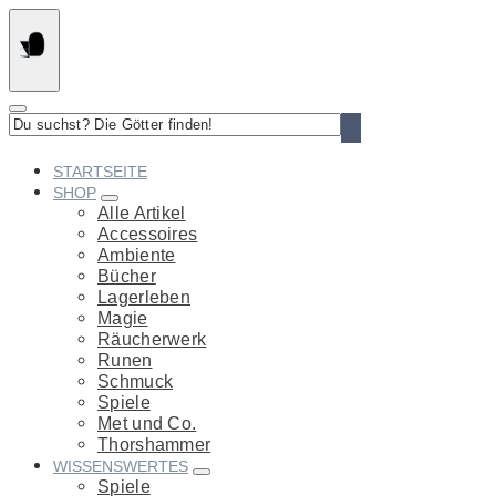
Springe
zum
Inhalt
Du
suchst?
Die
STARTSEITE
Götter
SHOP
finden!
Alle Artikel
Accessoires
Ambiente
Bücher
Lagerleben
Magie
Räucherwerk
Runen
Schmuck
Spiele
Met und Co.
Thorshammer
WISSENSWERTES
Spiele