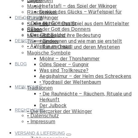
Spiele
Lagerleben
Hnefatafl – das Spiel der Wikinger
Magie
Drakkar des Glücks – Würfelspiel für
Räucherwerk
Wikinger
DIE GÖTTER
Runen
Odin der Göttervater
Mühle – Das Spiel aus dem Mittelalter
Schmuck
Thor der Gott des Donners
Runen
Spiele
Der Gott Balder
Runen und ihre Bedeutung
Met und Co.
DESIGNS
Binderunen und wie man sie erstellt
Thorshammer
A Wolf in my heart
Runen-Orakel und deren Mysterien
Magische Symbole
Mjölnir – der Thorshammer
BLOG
Odins Speer – Gungnir
Was sind Trollkreuze?
Aegisjhalmur – der Helm des Schreckens
Yggdrasil der Weltenbaum
MEIN KONTO
Traditionen
Die Rauhnächte – Räuchern, Rituale und
Herkunft
Der Julbock
RECHTLICHES
Die Berserker der Wikinger
Datenschutz
Impressum
VERSAND & LIEFERUNG