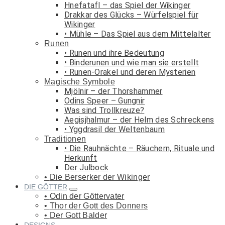
Hnefatafl – das Spiel der Wikinger
Drakkar des Glücks – Würfelspiel für
Wikinger
Mühle – Das Spiel aus dem Mittelalter
Runen
Runen und ihre Bedeutung
Binderunen und wie man sie erstellt
Runen-Orakel und deren Mysterien
Magische Symbole
Mjölnir – der Thorshammer
Odins Speer – Gungnir
Was sind Trollkreuze?
Aegisjhalmur – der Helm des Schreckens
Yggdrasil der Weltenbaum
Traditionen
Die Rauhnächte – Räuchern, Rituale und
Herkunft
Der Julbock
Die Berserker der Wikinger
DIE GÖTTER
Odin der Göttervater
Thor der Gott des Donners
Der Gott Balder