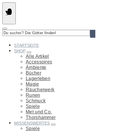
Springe
zum
Inhalt
Du
suchst?
Die
STARTSEITE
Götter
SHOP
finden!
Alle Artikel
Accessoires
Ambiente
Bücher
Lagerleben
Magie
Räucherwerk
Runen
Schmuck
Spiele
Met und Co.
Thorshammer
WISSENSWERTES
Spiele