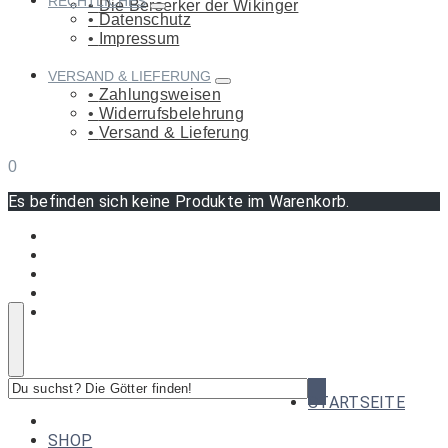
RECHTLICHES
Die Berserker der Wikinger
Datenschutz
Impressum
VERSAND & LIEFERUNG
Zahlungsweisen
Widerrufsbelehrung
Versand & Lieferung
0
Es befinden sich keine Produkte im Warenkorb.
Du
STARTSEITE
suchst?
Die
SHOP
Götter