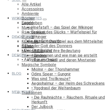
Alle Artikel
Accessoires
Ambiente
WISSENSWERTES
Bücher
Spiele
Lagerleben
Hnefatafl – das Spiel der Wikinger
Magie
Drakkar des Glücks – Würfelspiel für
Räucherwerk
Wikinger
DIE GÖTTER
Runen
Odin der Göttervater
Mühle – Das Spiel aus dem Mittelalter
Schmuck
Thor der Gott des Donners
Runen
Spiele
Der Gott Balder
Runen und ihre Bedeutung
Met und Co.
DESIGNS
Binderunen und wie man sie erstellt
Thorshammer
A Wolf in my heart
Runen-Orakel und deren Mysterien
Magische Symbole
Mjölnir – der Thorshammer
BLOG
Odins Speer – Gungnir
Was sind Trollkreuze?
Aegisjhalmur – der Helm des Schreckens
Yggdrasil der Weltenbaum
MEIN KONTO
Traditionen
Die Rauhnächte – Räuchern, Rituale und
Herkunft
Der Julbock