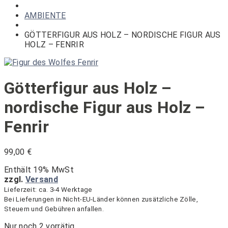
finden!
AMBIENTE
GÖTTERFIGUR AUS HOLZ – NORDISCHE FIGUR AUS
HOLZ – FENRIR
Götterfigur aus Holz –
nordische Figur aus Holz –
Fenrir
99,00
€
Enthält 19% MwSt
zzgl.
Versand
Lieferzeit: ca. 3-4 Werktage
Bei Lieferungen in Nicht-EU-Länder können zusätzliche Zölle,
Steuern und Gebühren anfallen.
Nur noch 2 vorrätig