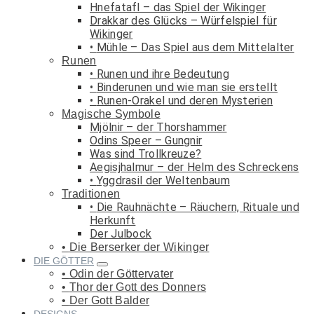
Hnefatafl – das Spiel der Wikinger
Drakkar des Glücks – Würfelspiel für
Wikinger
Mühle – Das Spiel aus dem Mittelalter
Runen
Runen und ihre Bedeutung
Binderunen und wie man sie erstellt
Runen-Orakel und deren Mysterien
Magische Symbole
Mjölnir – der Thorshammer
Odins Speer – Gungnir
Was sind Trollkreuze?
Aegisjhalmur – der Helm des Schreckens
Yggdrasil der Weltenbaum
Traditionen
Die Rauhnächte – Räuchern, Rituale und
Herkunft
Der Julbock
Die Berserker der Wikinger
DIE GÖTTER
Odin der Göttervater
Thor der Gott des Donners
Der Gott Balder