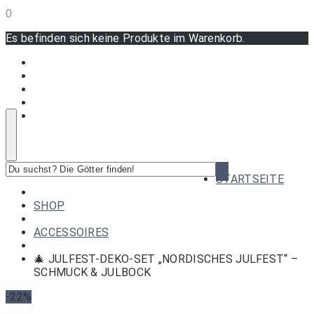
0
Es befinden sich keine Produkte im Warenkorb.
Du
STARTSEITE
suchst?
Die
SHOP
Götter
finden!
ACCESSOIRES
🎄 JULFEST-DEKO-SET „NORDISCHES JULFEST“ –
SCHMUCK & JULBOCK
-22%