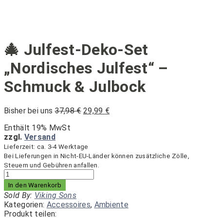
🎄 Julfest-Deko-Set
„Nordisches Julfest“ –
Schmuck & Julbock
Ursprünglicher
Aktueller
Bisher bei uns
37,98
€
29,99
€
Preis
Preis
Enthält 19% MwSt
war:
ist:
zzgl.
Versand
37,98 €
29,99 €.
Lieferzeit: ca. 3-4 Werktage
Bei Lieferungen in Nicht-EU-Länder können zusätzliche Zölle,
Steuern und Gebühren anfallen.
🎄
Julfest-
In den Warenkorb
Deko-
Sold By:
Viking Sons
Set
Kategorien:
Accessoires
,
Ambiente
„Nordisches
Produkt teilen: