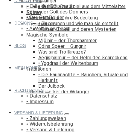
Wikinger
DIE GÖTTER
Runen
Odin der Göttervater
Mühle – Das Spiel aus dem Mittelalter
Schmuck
Thor der Gott des Donners
Runen
Spiele
Der Gott Balder
Runen und ihre Bedeutung
Met und Co.
DESIGNS
Binderunen und wie man sie erstellt
Thorshammer
A Wolf in my heart
Runen-Orakel und deren Mysterien
Magische Symbole
Mjölnir – der Thorshammer
BLOG
Odins Speer – Gungnir
Was sind Trollkreuze?
Aegisjhalmur – der Helm des Schreckens
Yggdrasil der Weltenbaum
MEIN KONTO
Traditionen
Die Rauhnächte – Räuchern, Rituale und
Herkunft
Der Julbock
RECHTLICHES
Die Berserker der Wikinger
Datenschutz
Impressum
VERSAND & LIEFERUNG
Zahlungsweisen
Widerrufsbelehrung
Versand & Lieferung