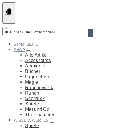
Springe
zum
Inhalt
Du
suchst?
Die
STARTSEITE
Götter
SHOP
finden!
Alle Artikel
Accessoires
Ambiente
Bücher
Lagerleben
Magie
Räucherwerk
Runen
Schmuck
Spiele
Met und Co.
Thorshammer
WISSENSWERTES
Spiele