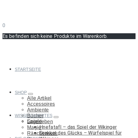
0
Es befinden sich keine Produkte im Warenkorb.
STARTSEITE
SHOP
Alle Artikel
Accessoires
Ambiente
WISSENSWERTES
Bücher
Spiele
Lagerleben
Hnefatafl – das Spiel der Wikinger
Magie
Drakkar des Glücks – Würfelspiel für
Räucherwerk