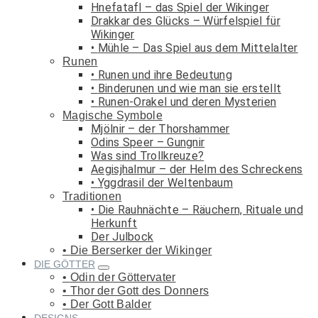
Hnefatafl – das Spiel der Wikinger
Drakkar des Glücks – Würfelspiel für
Wikinger
Mühle – Das Spiel aus dem Mittelalter
Runen
Runen und ihre Bedeutung
Binderunen und wie man sie erstellt
Runen-Orakel und deren Mysterien
Magische Symbole
Mjölnir – der Thorshammer
Odins Speer – Gungnir
Was sind Trollkreuze?
Aegisjhalmur – der Helm des Schreckens
Yggdrasil der Weltenbaum
Traditionen
Die Rauhnächte – Räuchern, Rituale und
Herkunft
Der Julbock
Die Berserker der Wikinger
DIE GÖTTER
Odin der Göttervater
Thor der Gott des Donners
Der Gott Balder