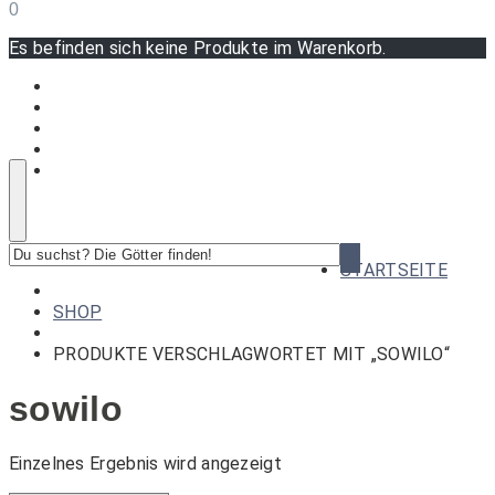
0
Es befinden sich keine Produkte im Warenkorb.
Du
STARTSEITE
suchst?
Die
SHOP
Götter
finden!
PRODUKTE VERSCHLAGWORTET MIT „SOWILO“
sowilo
Einzelnes Ergebnis wird angezeigt