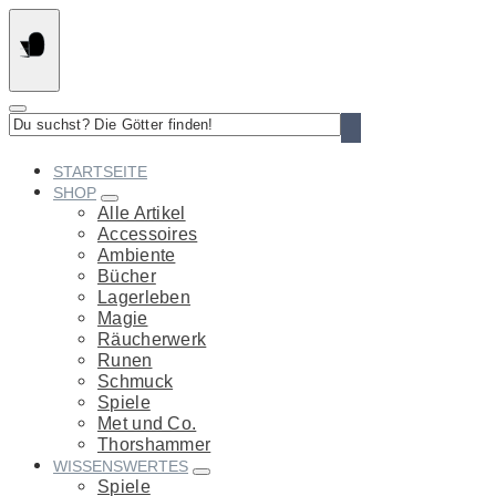
Springe
zum
Inhalt
Du
suchst?
Die
STARTSEITE
Götter
SHOP
finden!
Alle Artikel
Accessoires
Ambiente
Bücher
Lagerleben
Magie
Räucherwerk
Runen
Schmuck
Spiele
Met und Co.
Thorshammer
WISSENSWERTES
Spiele