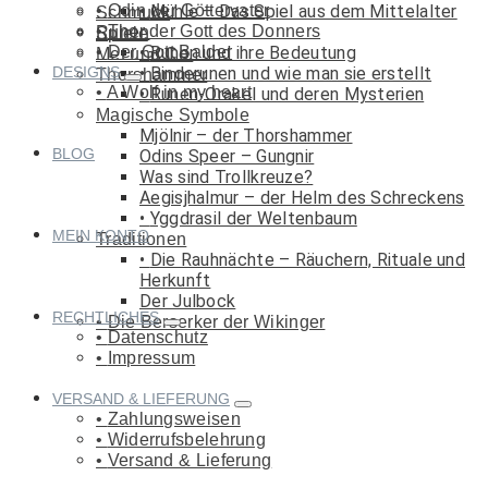
Odin der Göttervater
Mühle – Das Spiel aus dem Mittelalter
Schmuck
Thor der Gott des Donners
Runen
Spiele
Der Gott Balder
Runen und ihre Bedeutung
Met und Co.
DESIGNS
Binderunen und wie man sie erstellt
Thorshammer
A Wolf in my heart
Runen-Orakel und deren Mysterien
Magische Symbole
Mjölnir – der Thorshammer
BLOG
Odins Speer – Gungnir
Was sind Trollkreuze?
Aegisjhalmur – der Helm des Schreckens
Yggdrasil der Weltenbaum
MEIN KONTO
Traditionen
Die Rauhnächte – Räuchern, Rituale und
Herkunft
Der Julbock
RECHTLICHES
Die Berserker der Wikinger
Datenschutz
Impressum
VERSAND & LIEFERUNG
Zahlungsweisen
Widerrufsbelehrung
Versand & Lieferung