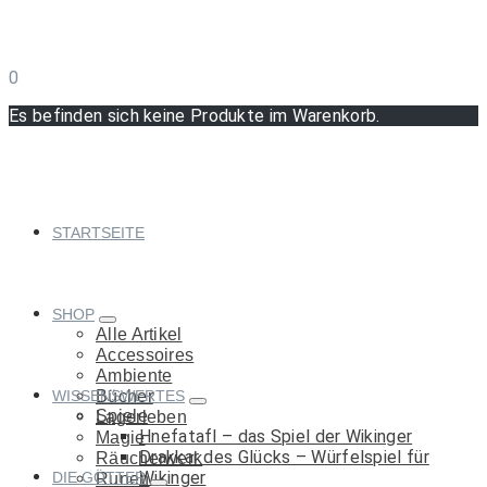
0
Es befinden sich keine Produkte im Warenkorb.
STARTSEITE
SHOP
Alle Artikel
Accessoires
Ambiente
WISSENSWERTES
Bücher
Spiele
Lagerleben
Hnefatafl – das Spiel der Wikinger
Magie
Drakkar des Glücks – Würfelspiel für
Räucherwerk
Wikinger
DIE GÖTTER
Runen