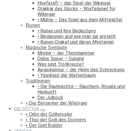
Hnefatafl – das Spiel der Wikinger
Drakkar des Glücks – Würfelspiel für
Wikinger
Mühle – Das Spiel aus dem Mittelalter
Runen
Runen und ihre Bedeutung
Binderunen und wie man sie erstellt
Runen-Orakel und deren Mysterien
Magische Symbole
Mjölnir – der Thorshammer
Odins Speer – Gungnir
Was sind Trollkreuze?
Aegisjhalmur – der Helm des Schreckens
Yggdrasil der Weltenbaum
Traditionen
Die Rauhnächte – Räuchern, Rituale und
Herkunft
Der Julbock
Die Berserker der Wikinger
DIE GÖTTER
Odin der Göttervater
Thor der Gott des Donners
Der Gott Balder