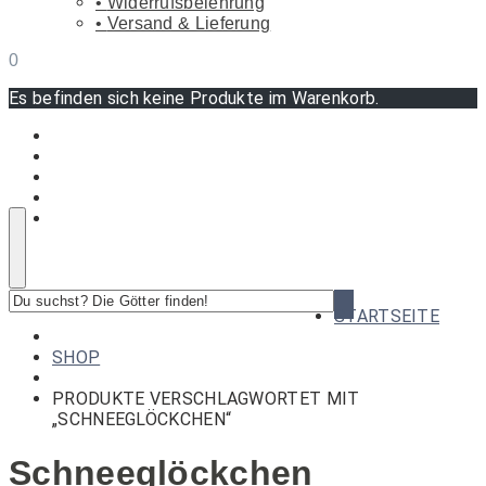
Widerrufsbelehrung
Versand & Lieferung
0
Es befinden sich keine Produkte im Warenkorb.
Du
STARTSEITE
suchst?
Die
SHOP
Götter
finden!
PRODUKTE VERSCHLAGWORTET MIT
„SCHNEEGLÖCKCHEN“
Schneeglöckchen