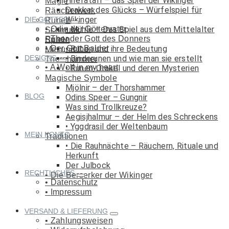
Hnefatafl – das Spiel der Wikinger
Magie
Drakkar des Glücks – Würfelspiel für
Räucherwerk
Wikinger
DIE GÖTTER
Runen
Odin der Göttervater
Mühle – Das Spiel aus dem Mittelalter
Schmuck
Thor der Gott des Donners
Runen
Spiele
Der Gott Balder
Runen und ihre Bedeutung
Met und Co.
DESIGNS
Binderunen und wie man sie erstellt
Thorshammer
A Wolf in my heart
Runen-Orakel und deren Mysterien
Magische Symbole
Mjölnir – der Thorshammer
BLOG
Odins Speer – Gungnir
Was sind Trollkreuze?
Aegisjhalmur – der Helm des Schreckens
Yggdrasil der Weltenbaum
MEIN KONTO
Traditionen
Die Rauhnächte – Räuchern, Rituale und
Herkunft
Der Julbock
RECHTLICHES
Die Berserker der Wikinger
Datenschutz
Impressum
VERSAND & LIEFERUNG
Zahlungsweisen