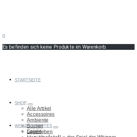
0
Es befinden sich keine Produkte im Warenkorb.
STARTSEITE
SHOP
Alle Artikel
Accessoires
Ambiente
WISSENSWERTES
Bücher
Spiele
Lagerleben