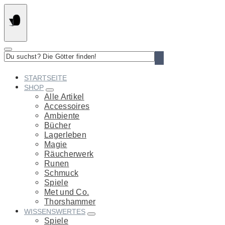
Springe
zum
Inhalt
Du
suchst?
Die
STARTSEITE
Götter
SHOP
finden!
Alle Artikel
Accessoires
Ambiente
Bücher
Lagerleben
Magie
Räucherwerk
Runen
Schmuck
Spiele
Met und Co.
Thorshammer
WISSENSWERTES
Spiele