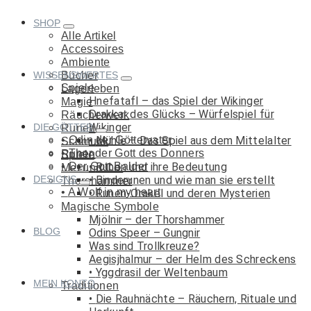
SHOP
Alle Artikel
Accessoires
Ambiente
WISSENSWERTES
Bücher
Spiele
Lagerleben
Hnefatafl – das Spiel der Wikinger
Magie
Drakkar des Glücks – Würfelspiel für
Räucherwerk
Wikinger
DIE GÖTTER
Runen
Odin der Göttervater
Mühle – Das Spiel aus dem Mittelalter
Schmuck
Thor der Gott des Donners
Runen
Spiele
Der Gott Balder
Runen und ihre Bedeutung
Met und Co.
DESIGNS
Binderunen und wie man sie erstellt
Thorshammer
A Wolf in my heart
Runen-Orakel und deren Mysterien
Magische Symbole
Mjölnir – der Thorshammer
BLOG
Odins Speer – Gungnir
Was sind Trollkreuze?
Aegisjhalmur – der Helm des Schreckens
Yggdrasil der Weltenbaum
MEIN KONTO
Traditionen
Die Rauhnächte – Räuchern, Rituale und