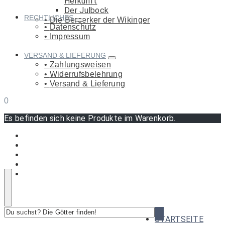
Herkunft
Der Julbock
RECHTLICHES
Die Berserker der Wikinger
Datenschutz
Impressum
VERSAND & LIEFERUNG
Zahlungsweisen
Widerrufsbelehrung
Versand & Lieferung
0
Es befinden sich keine Produkte im Warenkorb.
Du
STARTSEITE
suchst?