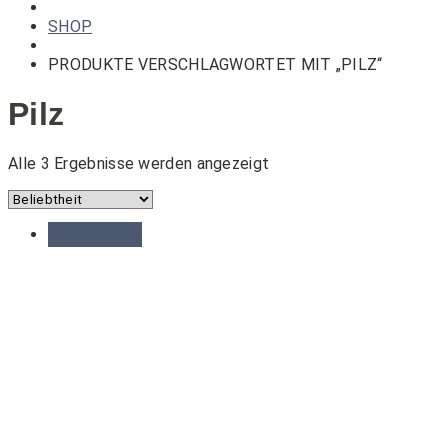
Die
SHOP
Götter
finden!
PRODUKTE VERSCHLAGWORTET MIT „PILZ“
Pilz
Nach
Alle 3 Ergebnisse werden angezeigt
Beliebtheit
sortiert
Weiterlesen