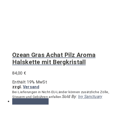
Ozean Gras Achat Pilz Aroma
Halskette mit Bergkristall
84,00
€
Enthält 19% MwSt
zzgl.
Versand
Bei Lieferungen in Nicht-EU-Länder können zusätzliche Zölle,
Sold By:
Ivy Sanctuary
Steuern und Gebühren anfallen.
Dieses
Ausführung wählen
Produkt
weist