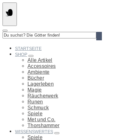
Springe
zum
Inhalt
Du
suchst?
Die
STARTSEITE
Götter
SHOP
finden!
Alle Artikel
Accessoires
Ambiente
Bücher
Lagerleben
Magie
Räucherwerk
Runen
Schmuck
Spiele
Met und Co.
Thorshammer
WISSENSWERTES
Spiele