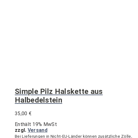
mehrere
Varianten
auf.
Die
Optionen
können
auf
der
Produktseite
gewählt
werden
Simple Pilz Halskette aus
Halbedelstein
35,00
€
Enthält 19% MwSt
zzgl.
Versand
Bei Lieferungen in Nicht-EU-Länder können zusätzliche Zölle,