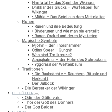
Hnefatafl – das Spiel der Wikinger
Drakkar des Glücks – Würfelspiel für
Wikinger
Mühle – Das Spiel aus dem Mittelalter
Runen
Runen und ihre Bedeutung
Binderunen und wie man sie erstellt
Runen-Orakel und deren Mysterien
Magische Symbole
Mjölnir – der Thorshammer
Odins Speer – Gungnir
Was sind Trollkreuze?
Aegisjhalmur – der Helm des Schreckens
Yggdrasil der Weltenbaum
Traditionen
Die Rauhnächte – Räuchern, Rituale und
Herkunft
Der Julbock
Die Berserker der Wikinger
DIE GÖTTER
Odin der Göttervater
Thor der Gott des Donners
Der Gott Balder