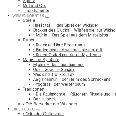
Spiele
Met und Co.
Thorshammer
WISSENSWERTES
Spiele
Hnefatafl – das Spiel der Wikinger
Drakkar des Glücks – Würfelspiel für Wiking
Mühle – Das Spiel aus dem Mittelalter
Runen
Runen und ihre Bedeutung
Binderunen und wie man sie erstellt
Runen-Orakel und deren Mysterien
Magische Symbole
Mjölnir – der Thorshammer
Odins Speer – Gungnir
Was sind Trollkreuze?
Aegisjhalmur – der Helm des Schreckens
Yggdrasil der Weltenbaum
Traditionen
Die Rauhnächte – Räuchern, Rituale und H
Der Julbock
Die Berserker der Wikinger
DIE GÖTTER
Odin der Göttervater