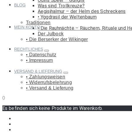
Odins Speer – Gungnir
BLOG
Was sind Trollkreuze?
Aegisjhalmur – der Helm des Schreckens
Yggdrasil der Weltenbaum
Traditionen
MEIN KONTO
Die Rauhnächte – Räuchern, Rituale und H
Der Julbock
Die Berserker der Wikinger
RECHTLICHES
Datenschutz
Impressum
VERSAND & LIEFERUNG
Zahlungsweisen
Widerrufsbelehrung
Versand & Lieferung
0
Es befinden sich keine Produkte im Warenkorb.