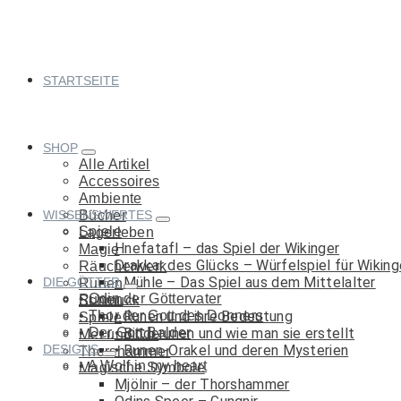
Springe
zum
Inhalt
STARTSEITE
SHOP
Alle Artikel
Accessoires
Ambiente
WISSENSWERTES
Bücher
Spiele
Lagerleben
Hnefatafl – das Spiel der Wikinger
Magie
Drakkar des Glücks – Würfelspiel für Wiking
Räucherwerk
Mühle – Das Spiel aus dem Mittelalter
DIE GÖTTER
Runen
Odin der Göttervater
Runen
Schmuck
Thor der Gott des Donners
Runen und ihre Bedeutung
Spiele
Der Gott Balder
Binderunen und wie man sie erstellt
Met und Co.
DESIGNS
Runen-Orakel und deren Mysterien
Thorshammer
A Wolf in my heart
Magische Symbole
Mjölnir – der Thorshammer