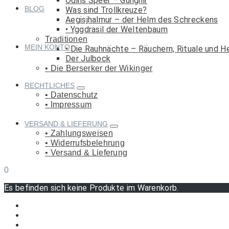
Odins Speer – Gungnir
BLOG
Was sind Trollkreuze?
Aegisjhalmur – der Helm des Schreckens
Yggdrasil der Weltenbaum
Traditionen
MEIN KONTO
Die Rauhnächte – Räuchern, Rituale und H
Der Julbock
Die Berserker der Wikinger
RECHTLICHES
Datenschutz
Impressum
VERSAND & LIEFERUNG
Zahlungsweisen
Widerrufsbelehrung
Versand & Lieferung
0
Es befinden sich keine Produkte im Warenkorb.