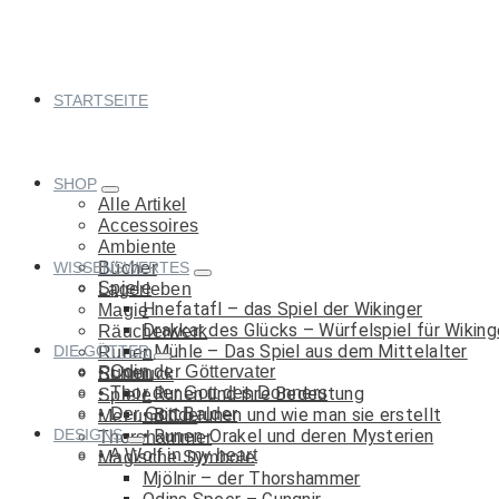
Springe
zum
Inhalt
STARTSEITE
SHOP
Alle Artikel
Accessoires
Ambiente
WISSENSWERTES
Bücher
Spiele
Lagerleben
Hnefatafl – das Spiel der Wikinger
Magie
Drakkar des Glücks – Würfelspiel für Wiking
Räucherwerk
Mühle – Das Spiel aus dem Mittelalter
DIE GÖTTER
Runen
Odin der Göttervater
Runen
Schmuck
Thor der Gott des Donners
Runen und ihre Bedeutung
Spiele
Der Gott Balder
Binderunen und wie man sie erstellt
Met und Co.
DESIGNS
Runen-Orakel und deren Mysterien
Thorshammer
A Wolf in my heart
Magische Symbole
Mjölnir – der Thorshammer