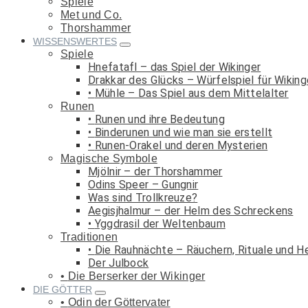
Spiele
Met und Co.
Thorshammer
WISSENSWERTES
Spiele
Hnefatafl – das Spiel der Wikinger
Drakkar des Glücks – Würfelspiel für Wiking
Mühle – Das Spiel aus dem Mittelalter
Runen
Runen und ihre Bedeutung
Binderunen und wie man sie erstellt
Runen-Orakel und deren Mysterien
Magische Symbole
Mjölnir – der Thorshammer
Odins Speer – Gungnir
Was sind Trollkreuze?
Aegisjhalmur – der Helm des Schreckens
Yggdrasil der Weltenbaum
Traditionen
Die Rauhnächte – Räuchern, Rituale und H
Der Julbock
Die Berserker der Wikinger
DIE GÖTTER
Odin der Göttervater